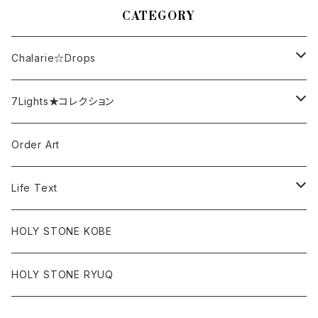
e☆Drops 000
CATEGORY
Chalarie☆Drops
Puariaシリーズ
7Lights★コレクション
レスキューシリーズ
ぬりえ
Order Art
Life Text
Spiritual Text
HOLY STONE KOBE
HOLY STONE RYUQ