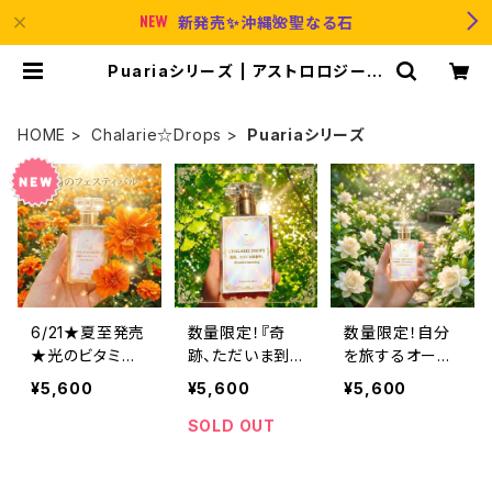
新発売✨沖縄🌺聖なる石
Puariaシリーズ | アストロロジー研
究所
HOME
Chalarie☆Drops
Puariaシリーズ
6/21★夏至発売
数量限定！『奇
数量限定！自分
★光のビタミン
跡、ただいま到
を旅するオーラ
ミストNo.001
着中。』自分を旅
ミスト＊【最高潮
¥5,600
¥5,600
¥5,600
『太陽のフェステ
するオーラミス
の自己肯定感】
ィバル』自分を旅
ト30ml＊Chalar
『世界は私を、び
SOLD OUT
するミスト30ml
ie☆Drops 002
っくりするほど愛
してる』Chalari